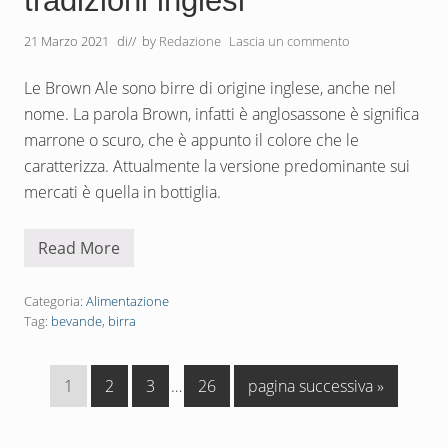
tradizioni inglesi
21 Marzo 2021
di
// by
Redazione
Lascia un commento
Le Brown Ale sono birre di origine inglese, anche nel
nome. La parola Brown, infatti è anglosassone è significa
marrone o scuro, che è appunto il colore che le
caratterizza. Attualmente la versione predominante sui
mercati è quella in bottiglia.
Read More
B
r
o
w
Categoria:
Alimentazione
n
Tag:
bevande
,
birra
A
l
e
l
P
P
P
Pagine
P
V
1
2
3
…
26
pagina successiva »
a
a
a
a
interim
a
a
b
i
g
g
g
omesse
g
i
r