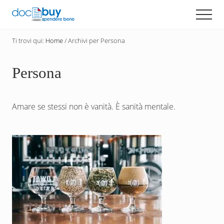
Menu
Passa
Men
al
Diventa
contenuto
un
Ti trovi qui:
Home
/
Archivi per Persona
principale
acquirente
consapevole
con
Persona
DocBuy
Amare se stessi non è vanità. È sanità mentale.