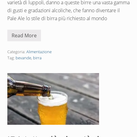
varietà di luppoli, danno a queste birre una vasta gamma
o
d
di gusti e gradazioni alcoliche, che fanno diventare il
u
z
Pale Ale lo stile di birra più richiesto al mondo
i
o
n
Read More
e
P
a
l
e
Categoria:
Alimentazione
A
Tag:
bevande
,
birra
l
e
:
t
r
a
i
5
p
r
i
n
c
i
p
a