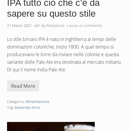
IPA tutto ciò che c’è da
l
i
sapere su questo stile
s
t
i
21 Marzo 2021
di
// by
Redazione
Lascia un commento
l
i
d
Lo stile birraro IPA è nato in Inghilterra ai tempi delle
i
b
dominazioni coloniche; inizio 1800. A quel tempo si
i
producevano le birre da inviare nelle colonie e questa
r
r
variante delle Pale Ale era destinata al mercato indiano.
a
a
Di qui il nome India Pale Ale.
l
m
o
Read More
n
I
d
P
o
A
t
Categoria:
Alimentazione
u
Tag:
bevande
,
birra
t
t
o
c
i