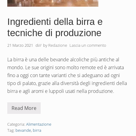
Ingredienti della birra e
tecniche di produzione
21 Marzo 2021
di
// by
Redazione
Lascia un commento
La birra è una delle bevande alcoliche più antiche al
mondo. Le sue origini sono molto remote ed è arrivata
fino a oggi con tante varianti che si adeguano ad ogni
tipo di palato, grazie alla diversità degli ingredienti della
birra e agli aromi e luppoli usati nella produzione.
Read More
I
n
g
r
Categoria:
Alimentazione
e
Tag:
bevande
,
birra
d