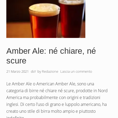
ò
c
h
e
c
’
è
d
a
s
a
Amber Ale: né chiare, né
p
e
r
scure
e
s
u
21 Marzo 2021
di
// by
Redazione
Lascia un commento
q
u
e
Le Amber Ale o American Amber Ale, sono una
s
categoria di birre né chiare né scure, prodotte in Nord
t
o
America ma probabilmente con origini e tradizioni
s
inglesi. Di certo l’uso di grano e luppolo americano, ha
t
i
creato uno stile di birra molto ampio e piuttosto
l
e