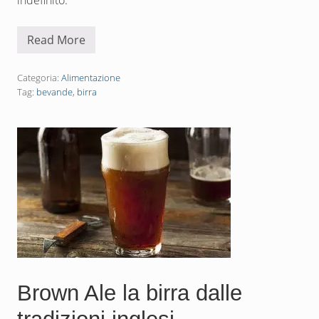
indefinito.
Read More
A
m
b
e
Categoria:
Alimentazione
r
Tag:
bevande
,
birra
A
l
e
:
n
é
c
h
i
a
r
e
,
n
é
s
c
Brown Ale la birra dalle
u
r
e