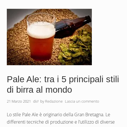
i
e
n
t
i
d
e
l
l
a
b
i
r
r
a
e
t
Pale Ale: tra i 5 principali stili
e
c
di birra al mondo
n
i
c
21 Marzo 2021
di
// by
Redazione
Lascia un commento
h
e
d
Lo stile Pale Ale è originario della Gran Bretagna. Le
i
p
differenti tecniche di produzione e l’utilizzo di diverse
r