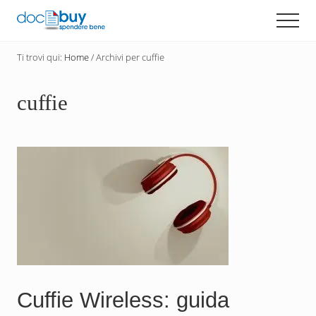
Menu
Passa
Men
al
Diventa
contenuto
un
Ti trovi qui:
Home
/
Archivi per cuffie
principale
acquirente
consapevole
con
cuffie
DocBuy
Cuffie Wireless: guida