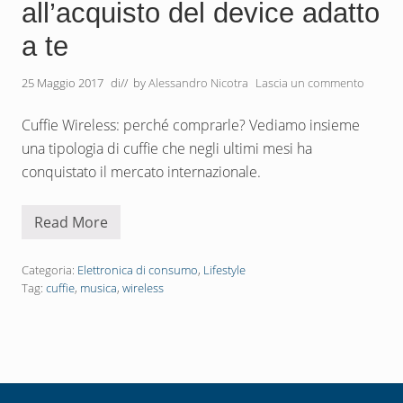
all’acquisto del device adatto
a te
25 Maggio 2017
di
// by
Alessandro Nicotra
Lascia un commento
Cuffie Wireless: perché comprarle? Vediamo insieme
una tipologia di cuffie che negli ultimi mesi ha
conquistato il mercato internazionale.
Read More
C
u
ff
i
Categoria:
Elettronica di consumo
,
Lifestyle
e
Tag:
cuffie
,
musica
,
wireless
W
i
r
e
l
e
s
s