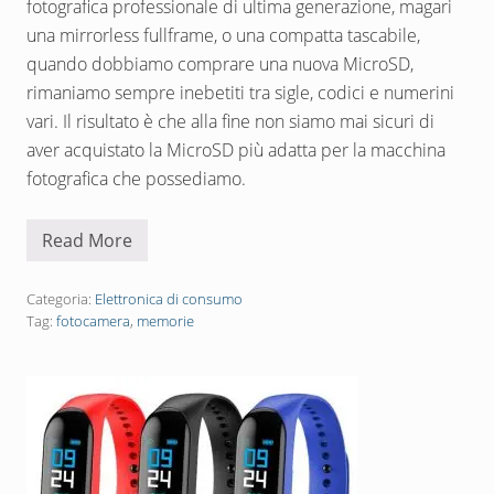
i
fotografica professionale di ultima generazione, magari
o
una mirrorless fullframe, o una compatta tascabile,
n
i
quando dobbiamo comprare una nuova MicroSD,
p
e
rimaniamo sempre inebetiti tra sigle, codici e numerini
r
vari. Il risultato è che alla fine non siamo mai sicuri di
f
a
aver acquistato la MicroSD più adatta per la macchina
r
fotografica che possediamo.
e
b
e
l
Read More
L
l
a
e
g
f
i
Categoria:
Elettronica di consumo
o
u
t
Tag:
fotocamera
,
memorie
s
o
t
a
M
i
c
r
o
S