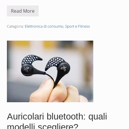
Read More
S
m
a
r
Categoria:
Elettronica di consumo
,
Sport e Fitness
t
b
a
n
d
:
l
’
a
c
c
e
s
s
o
r
i
o
e
Auricolari bluetooth: quali
c
o
modelli scegliere?
n