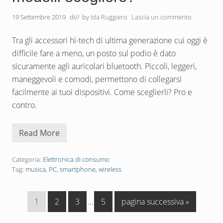
o
m
19 Settembre 2019
di
// by
Ida Ruggiero
Lascia un commento
i
c
o
Tra gli accessori hi-tech di ultima generazione cui oggi è
p
difficile fare a meno, un posto sul podio è dato
e
r
sicuramente agli auricolari bluetooth. Piccoli, leggeri,
c
h
maneggevoli e comodi, permettono di collegarsi
i
facilmente ai tuoi dispositivi. Come sceglierli? Pro e
a
m
contro.
a
l
o
Read More
s
A
p
u
o
r
r
i
Categoria:
Elettronica di consumo
t
c
Tag:
musica
,
PC
,
smartphone
,
wireless
o
l
a
r
P
P
P
Pagine
P
V
1
2
3
…
5
pagina successiva »
i
a
a
a
interim
a
a
b