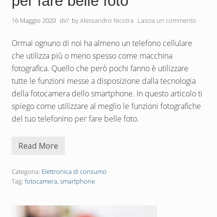
per fare belle foto
e
n
16 Maggio 2020
di
// by
Alessandro Nicotra
Lascia un commento
t
i
m
Ormai ognuno di noi ha almeno un telefono cellulare
e
t
che utilizza più o meno spesso come macchina
r
i
fotografica. Quello che però pochi fanno è utilizzare
tutte le funzioni messe a disposizione dalla tecnologia
della fotocamera dello smartphone. In questo articolo ti
spiego come utilizzare al meglio le funzioni fotografiche
del tuo telefonino per fare belle foto.
Read More
F
o
t
o
Categoria:
Elettronica di consumo
c
Tag:
fotocamera
,
smartphone
a
m
e
r