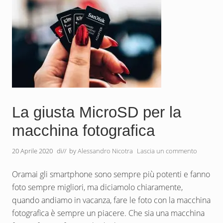
a
d
e
l
l
o
s
m
a
r
t
p
h
o
La giusta MicroSD per la
n
e
macchina fotografica
,
t
u
20 Aprile 2020
di
// by
Alessandro Nicotra
Lascia un commento
t
t
e
Oramai gli smartphone sono sempre più potenti e fanno
l
e
foto sempre migliori, ma diciamolo chiaramente,
f
quando andiamo in vacanza, fare le foto con la macchina
u
n
fotografica è sempre un piacere. Che sia una macchina
z