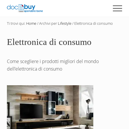
Menu
Passa
Men
al
Diventa
contenuto
un
Ti trovi qui:
Home
/
Archivi per
Lifestyle
/
Elettronica di consumo
principale
acquirente
consapevole
con
Elettronica di consumo
DocBuy
Come scegliere i prodotti migliori del mondo
dell’elettronica di consumo