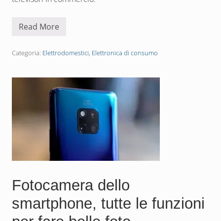
Read More
D
i
m
e
Categoria:
Elettrodomestici
,
Elettronica di consumo
n
s
i
o
n
i
T
V
i
n
p
o
l
l
i
c
Fotocamera dello
i
e
smartphone, tutte le funzioni
i
n
c