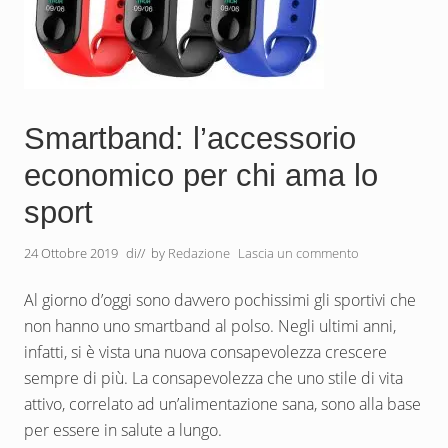
D
p
e
r
l
a
m
a
c
Smartband: l’accessorio
c
h
economico per chi ama lo
i
n
sport
a
f
o
24 Ottobre 2019
di
// by
Redazione
Lascia un commento
t
o
g
Al giorno d’oggi sono davvero pochissimi gli sportivi che
r
a
non hanno uno smartband al polso. Negli ultimi anni,
f
infatti, si è vista una nuova consapevolezza crescere
i
c
sempre di più. La consapevolezza che uno stile di vita
a
attivo, correlato ad un’alimentazione sana, sono alla base
per essere in salute a lungo.