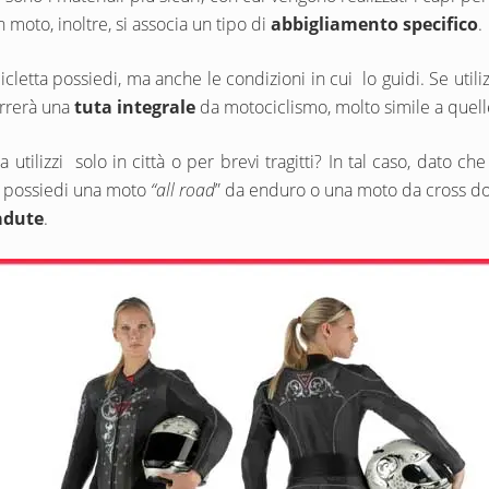
 moto, inoltre, si associa un tipo di
abbigliamento specifico
.
letta possiedi, ma anche le condizioni in cui lo guidi. Se utili
orrerà una
tuta integrale
da motociclismo, molto simile a quel
utilizzi solo in città o per brevi tragitti? In tal caso, dato ch
se possiedi una moto
“all road
” da enduro o una moto da cross do
adute
.