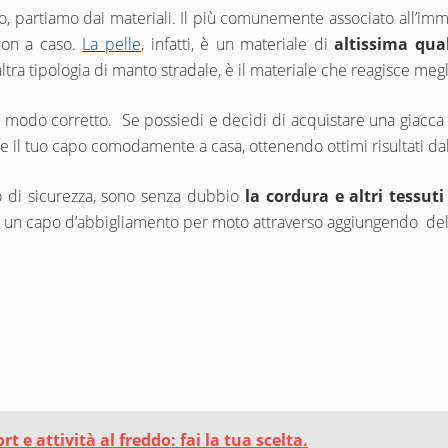
isto, partiamo dai materiali. Il più comunemente associato all’i
non a caso.
La pelle
, infatti, è un materiale di
altissima qual
altra tipologia di manto stradale, è il materiale che reagisce megl
el modo corretto. Se possiedi e decidi di acquistare una giacca d
 il tuo capo comodamente a casa, ottenendo ottimi risultati dal p
lo di sicurezza, sono senza dubbio
la cordura e altri tessuti
n un capo d’abbigliamento per moto attraverso aggiungendo de
 e attività al freddo: fai la tua scelta.