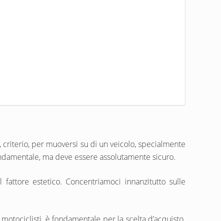
 criterio, per muoversi su di un veicolo, specialmente
fondamentale, ma deve essere assolutamente sicuro.
fattore estetico. Concentriamoci innanzitutto sulle
 motociclisti, è fondamentale per la scelta d’acquisto.