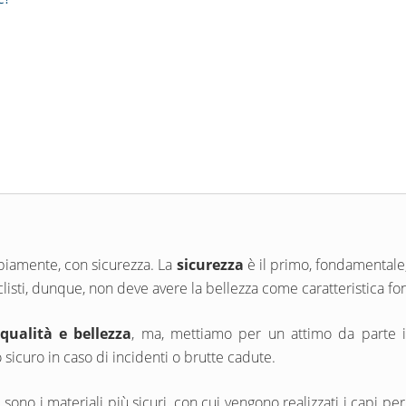
biamente, con sicurezza. La
sicurezza
è il primo, fondamentale,
listi, dunque, non deve avere la bellezza come caratteristica 
qualità e bellezza
, ma, mettiamo per un attimo da parte il 
sicuro in caso di incidenti o brutte cadute.
no i materiali più sicuri, con cui vengono realizzati i capi per