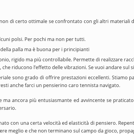
non di certo ottimale se confrontato con gli altri materiali d
lcuni polsi. Per pochi ma non per tutti.
della palla ma è buona per i principianti
bonio, rigido ma più controllabile. Permette di realizzare rac
che riducono l’effetto delle vibrazioni. Se vuoi andare sul s
eriale sono grado di offrire prestazioni eccellenti. Stiamo p
resti anche farci un pensierino caro tennista navigato.
re ma ancora più entusiasmante ed avvincente se praticato 
ersario.
to con una certa velocità ed elasticità di pensiero. Repenti
ivere meglio e che non terminano sul campo da gioco, propa