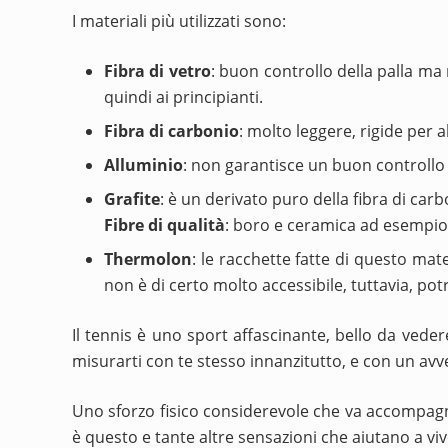
I materiali più utilizzati sono:
Fibra di vetro
: buon controllo della palla ma 
quindi ai principianti.
Fibra di carbonio
: molto leggere, rigide per a
Alluminio
: non garantisce un buon controllo 
Grafite
: è un derivato puro della fibra di car
Fibre di qualità
: boro e ceramica ad esempio, 
Thermolon
: le racchette fatte di questo mat
non è di certo molto accessibile, tuttavia, pot
Il tennis è uno sport affascinante, bello da vede
misurarti con te stesso innanzitutto, e con un avv
Uno sforzo fisico considerevole che va accompagna
è questo e tante altre sensazioni che aiutano a v