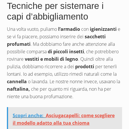
Tecniche per sistemare i
capi d’abbigliamento
Una volta vuoto, puliamo
l’armadio
con
igienizzanti
e
se vi fa piacere, possiamo inserire dei
sacchetti
profumati
. Ma dobbiamo fare anche attenzione alla
possibile comparsa
di piccoli insetti
, che potrebbero
rovinare
vestiti e mobili di legno
. Quindi oltre alla
pulizia, dobbiamo ricorrere a dei
prodotti
per tenerli
lontani. Io ad esempio, utilizzo rimedi naturali come la
cannella
o lavanda. Le nostre nonne invece, usavano la
naftalina,
che per quanto mi riguarda, non ha per
niente una buona profumazione.
Scopri anche:
Asciugacapelli: come scegliere
il modello adatto alla tua chioma