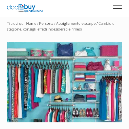
Menu
Passa
Men
al
Diventa
contenuto
un
Ti trovi qui:
Home
/
Persona
/
Abbigliamento e scarpe
/
Cambio di
principale
acquirente
stagione, consigli, effetti indesiderati e rimedi
consapevole
con
DocBuy