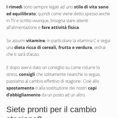
I rimedi
sono sempre legati ad uno
stile di vita sano
ed equilibrato
; quindi come viene detto spesso anche
in TV e scritto ovunque, bisogna stare attenti
all’alimentazione e
fare attività fisica
.
Se assumi
vitamine
, in particolare la vitamina C e segui
una
dieta ricca di cereali, frutta e verdura
, vedrai
che ti sarà d’aiuto.
E dopo avervi dato un consiglio su come ridurre lo
stress,
consigli
che solitamente neanche io seguo,
passiamo al cambio effettivo di stagione. Cioè allo
spostamento
o alla sostituzione dei nostri
capi
d’abbigliamento
da un posto ad un altro.
Siete pronti per il cambio