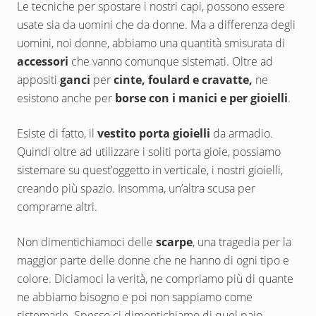
Le tecniche per spostare i nostri capi, possono essere
usate sia da uomini che da donne. Ma a differenza degli
uomini, noi donne, abbiamo una quantità smisurata di
accessori
che vanno comunque sistemati. Oltre ad
appositi
ganci
per
cinte, foulard e cravatte,
ne
esistono anche per
borse con i manici e per gioielli
.
Esiste di fatto, il
vestito porta gioielli
da armadio.
Quindi oltre ad utilizzare i soliti porta gioie, possiamo
sistemare su quest’oggetto in verticale, i nostri gioielli,
creando più spazio. Insomma, un’altra scusa per
comprarne altri.
Non dimentichiamoci delle
scarpe
, una tragedia per la
maggior parte delle donne che ne hanno di ogni tipo e
colore. Diciamoci la verità, ne compriamo più di quante
ne abbiamo bisogno e poi non sappiamo come
sistemarle. Spesso ci dimentichiamo di quel paio