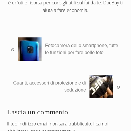
è un'utile risorsa per consigli utili sul fai da te. DocBuy ti
aiuta a fare economia.
P
Fotocamera dello smartphone, tutte
«
o
le funzioni per fare belle foto
s
t
p
r
P
e
Guanti, accessori di protezione e di
»
o
c
seduzione
s
e
t
d
s
Interazioni
Lascia un commento
e
u
n
c
del
Il tuo indirizzo email non sarà pubblicato.
I campi
t
c