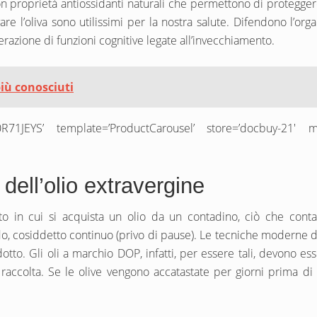
on proprietà antiossidanti naturali che permettono di proteggere
re l’oliva sono utilissimi per la nostra salute. Difendono l’org
razione di funzioni cognitive legate all’invecchiamento.
 più conosciuti
71JEYS’ template=’ProductCarousel’ store=’docbuy-21′ mar
 dell’olio extravergine
 in cui si acquista un olio da un contadino, ciò che conta
do, cosiddetto continuo (privo di pause). Le tecniche moderne di
otto. Gli oli a marchio DOP, infatti, per essere tali, devono 
 raccolta. Se le olive vengono accatastate per giorni prima di