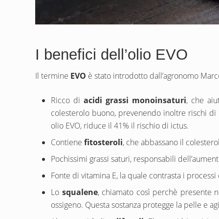
I benefici dell’olio EVO
Il termine
EVO
è stato introdotto dall’agronomo Marco 
Ricco di
acidi grassi monoinsaturi
, che aiu
colesterolo buono, prevenendo inoltre rischi di i
olio EVO, riduce il 41% il rischio di ictus.
Contiene
fitosteroli
, che abbassano il colesterol
Pochissimi grassi saturi, responsabili dell’aumento
Fonte di vitamina E, la quale contrasta i processi
Lo
squalene
, chiamato così perchè presente ne
ossigeno. Questa sostanza protegge la pelle e a