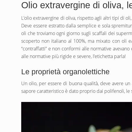
Olio extravergine di oliva, 
L’olio extravergine di oliva, rispetto agli altri tipi d
Deve essere estratto dalla semplice e sola spremitur
oli che troviamo ogni giorno sugli scaffali dei supermer
scoperto non italiano al 100%, ma mixato con oli e/o
“contraffatti” e non conformi alle normative avevano 
alle normative più rigide e severe, l’etichetta parla!
Le proprietà organolettiche
Un olio, per essere di buona qualità, deve avere un
sapore caratteristico è dato proprio dai polifenoli, le