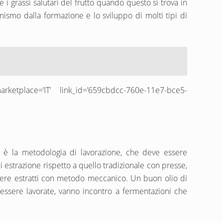
 i grassi salutari del frutto quando questo si trova in
anismo dalla formazione e lo sviluppo di molti tipi di
ketplace=’IT’ link_id=’659cbdcc-760e-11e7-bce5-
 è la metodologia di lavorazione, che deve essere
 estrazione rispetto a quello tradizionale con presse,
essere estratti con metodo meccanico. Un buon olio di
 essere lavorate, vanno incontro a fermentazioni che