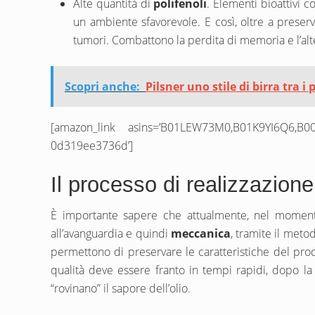
Alte quantità di
polifenoli
. Elementi bioattivi c
un ambiente sfavorevole. E così, oltre a preserva
tumori. Combattono la perdita di memoria e l’alte
Scopri anche:
Pilsner uno stile di birra tra i
[amazon_link asins=’B01LEW73M0,B01K9YI6Q6,B00R
0d319ee3736d’]
Il processo di realizzazione
È importante sapere che attualmente, nel momento
all’avanguardia e quindi
meccanica
, tramite il meto
permettono di preservare le caratteristiche del prod
qualità deve essere franto in tempi rapidi, dopo la
“rovinano” il sapore dell’olio.