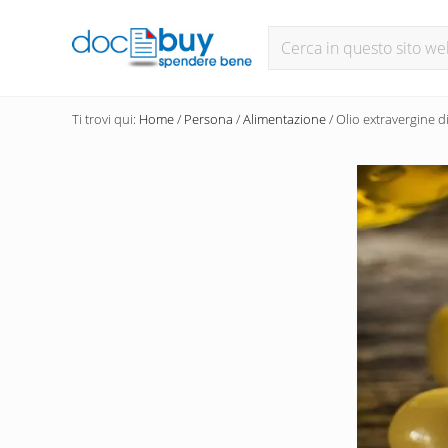
Passa
Header
Cerca
al
in
contenuto
Right
questo
principale
Diventa
sito
un
Ti trovi qui:
Home
/
Persona
/
Alimentazione
/
Olio extravergine di 
web
acquirente
consapevole
con
DocBuy