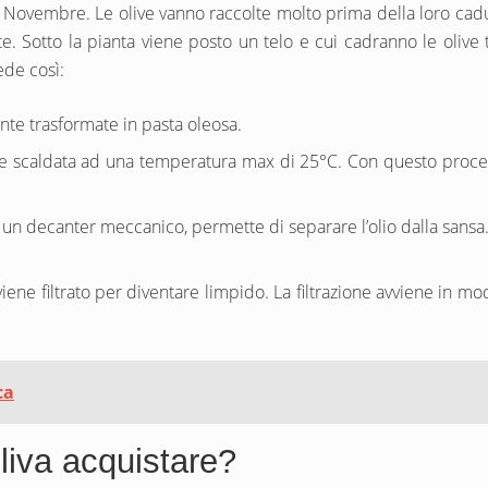
 e Novembre. Le olive vanno raccolte molto prima della loro cadut
Sotto la pianta viene posto un telo e cui cadranno le olive tram
ede così:
te trasformate in pasta oleosa.
e scaldata ad una temperatura max di 25°C. Con questo processo
a, un decanter meccanico, permette di separare l’olio dalla sansa
viene filtrato per diventare limpido. La filtrazione avviene in mo
ca
oliva acquistare?