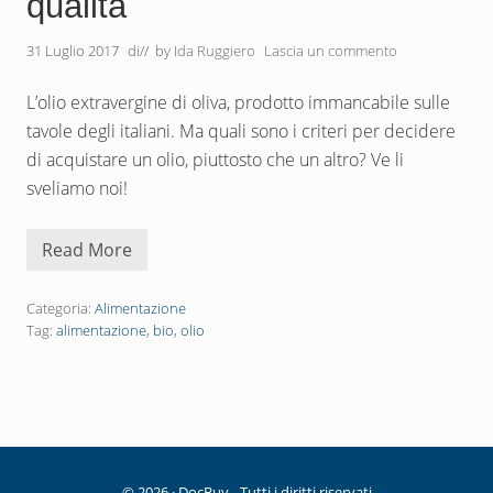
qualità
t
l
i
i
v
a
31 Luglio 2017
di
// by
Ida Ruggiero
Lascia un commento
i
:
t
u
L’olio extravergine di oliva, prodotto immancabile sulle
t
tavole degli italiani. Ma quali sono i criteri per decidere
t
o
di acquistare un olio, piuttosto che un altro? Ve li
q
u
sveliamo noi!
e
l
l
Read More
o
O
c
l
h
i
e
o
Categoria:
Alimentazione
d
e
Tag:
alimentazione
,
bio
,
olio
e
x
v
t
i
r
s
a
a
v
p
e
e
r
r
g
e
i
© 2026 · DocBuy - Tutti i diritti riservati