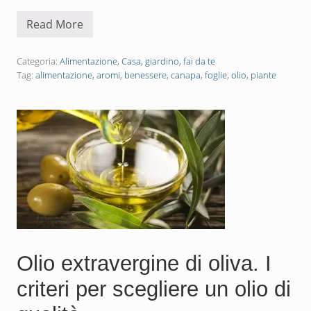
l
i
Read More
u
M
s
a
i
r
c
i
Categoria:
Alimentazione
,
Casa, giardino, fai da te
o
j
Tag:
alimentazione
,
aromi
,
benessere
,
canapa
,
foglie
,
olio
,
piante
m
u
u
a
n
n
i
a
a
l
q
e
u
g
e
a
l
l
l
e
i
a
p
r
i
r
ù
i
a
v
l
a
Olio extravergine di oliva. I
t
i
e
n
r
I
criteri per scegliere un olio di
n
t
a
a