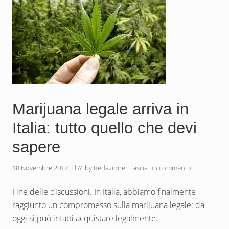
c
a
n
a
p
a
:
u
t
i
l
i
z
Marijuana legale arriva in
z
i
Italia: tutto quello che devi
e
b
e
sapere
n
e
f
18 Novembre 2017
di
// by
Redazione
Lascia un commento
i
c
i
Fine delle discussioni. In Italia, abbiamo finalmente
.
raggiunto un compromesso sulla marijuana legale: da
D
a
oggi si può infatti acquistare legalmente.
g