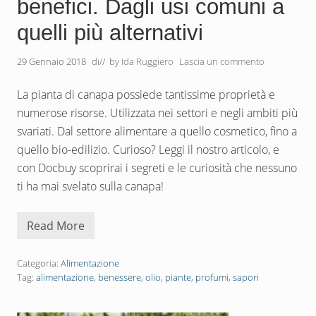
benefici. Dagli usi comuni a
quelli più alternativi
29 Gennaio 2018
di
// by
Ida Ruggiero
Lascia un commento
La pianta di canapa possiede tantissime proprietà e
numerose risorse. Utilizzata nei settori e negli ambiti più
svariati. Dal settore alimentare a quello cosmetico, fino a
quello bio-edilizio. Curioso? Leggi il nostro articolo, e
con Docbuy scoprirai i segreti e le curiosità che nessuno
ti ha mai svelato sulla canapa!
Read More
P
i
a
n
Categoria:
Alimentazione
t
Tag:
alimentazione
,
benessere
,
olio
,
piante
,
profumi
,
sapori
a
d
i