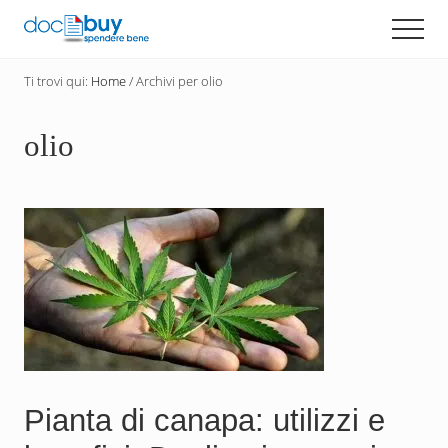
Menu
Passa
Men
al
Diventa
contenuto
un
Ti trovi qui:
Home
/
Archivi per olio
principale
acquirente
consapevole
con
olio
DocBuy
Pianta di canapa: utilizzi e