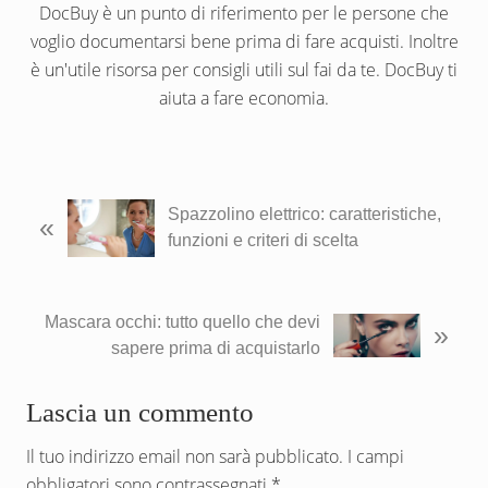
DocBuy è un punto di riferimento per le persone che
voglio documentarsi bene prima di fare acquisti. Inoltre
è un'utile risorsa per consigli utili sul fai da te. DocBuy ti
aiuta a fare economia.
P
Spazzolino elettrico: caratteristiche,
«
o
funzioni e criteri di scelta
s
t
p
P
Mascara occhi: tutto quello che devi
»
r
o
sapere prima di acquistarlo
e
s
c
t
Interazioni
Lascia un commento
e
s
d
del
u
Il tuo indirizzo email non sarà pubblicato.
I campi
e
c
obbligatori sono contrassegnati
*