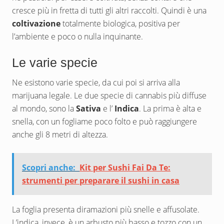
cresce più in fretta di tutti gli altri raccolti. Quindi è una
coltivazione
totalmente biologica, positiva per
l’ambiente e poco o nulla inquinante.
Le varie specie
Ne esistono varie specie, da cui poi si arriva alla
marijuana legale. Le due specie di cannabis più diffuse
al mondo, sono la
Sativa
e l’
Indica
. La prima è alta e
snella, con un fogliame poco folto e può raggiungere
anche gli 8 metri di altezza.
Scopri anche:
Kit per Sushi Fai Da Te:
strumenti per preparare il sushi in casa
La foglia presenta diramazioni più snelle e affusolate.
L’indica, invece, è un arbusto più basso e tozzo con un