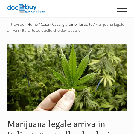
Menu
Passa
Men
al
Diventa
contenuto
un
Ti trovi qui:
Home
/
Casa
/
Casa, giardino, fai da te
/
Marijuana legale
principale
acquirente
arriva in Italia: tutto quello che devi sapere
consapevole
con
DocBuy
Marijuana legale arriva in