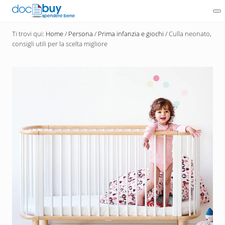
Menu
Passa
Me
al
Diventa
contenuto
un
Ti trovi qui:
Home
/
Persona
/
Prima infanzia e giochi
/
Culla neonato,
acquirente
consigli utili per la scelta migliore
principale
consapevole
con
DocBuy