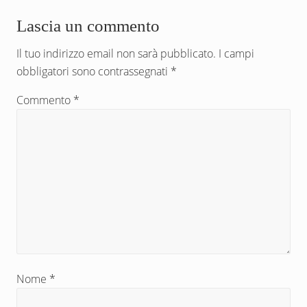
e
s
Interazioni
Lascia un commento
d
u
e
c
del
Il tuo indirizzo email non sarà pubblicato.
I campi
n
c
obbligatori sono contrassegnati
*
lettore
t
e
e
s
Commento
*
:
s
i
v
o
:
Nome
*