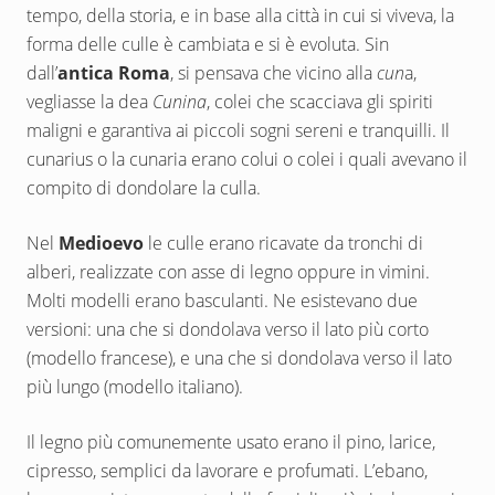
tempo, della storia, e in base alla città in cui si viveva, la
forma delle culle è cambiata e si è evoluta. Sin
dall’
antica Roma
, si pensava che vicino alla
cun
a,
vegliasse la dea
Cunina
, colei che scacciava gli spiriti
maligni e garantiva ai piccoli sogni sereni e tranquilli. Il
cunarius o la cunaria erano colui o colei i quali avevano il
compito di dondolare la culla.
Nel
Medioevo
le culle erano ricavate da tronchi di
alberi, realizzate con asse di legno oppure in vimini.
Molti modelli erano basculanti. Ne esistevano due
versioni: una che si dondolava verso il lato più corto
(modello francese), e una che si dondolava verso il lato
più lungo (modello italiano).
Il legno più comunemente usato erano il pino, larice,
cipresso, semplici da lavorare e profumati. L’ebano,