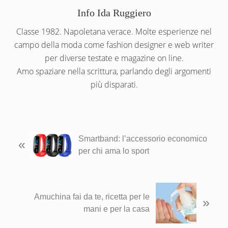
Info
Ida Ruggiero
Classe 1982. Napoletana verace. Molte esperienze nel
campo della moda come fashion designer e web writer
per diverse testate e magazine on line.
Amo spaziare nella scrittura, parlando degli argomenti
più disparati.
P
Smartband: l’accessorio economico
«
o
per chi ama lo sport
s
t
p
P
Amuchina fai da te, ricetta per le
r
»
o
mani e per la casa
e
s
c
t