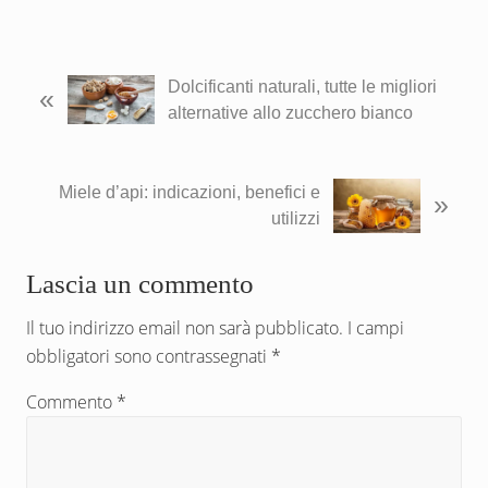
P
Dolcificanti naturali, tutte le migliori
«
o
alternative allo zucchero bianco
s
t
p
P
Miele d’api: indicazioni, benefici e
»
r
o
utilizzi
e
s
c
t
Interazioni
Lascia un commento
e
s
del
d
u
Il tuo indirizzo email non sarà pubblicato.
I campi
e
c
obbligatori sono contrassegnati
*
lettore
n
c
Commento
t
e
*
e
s
:
s
i