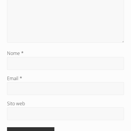
v
o
:
Nome
*
Email
*
Sito web