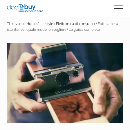
Menu
Passa
Men
al
Diventa
contenuto
un
Ti trovi qui:
Home
/
Lifestyle
/
Elettronica di consumo
/
Fotocamera
principale
acquirente
istantanea: quale modello scegliere? La guida completa
consapevole
con
DocBuy