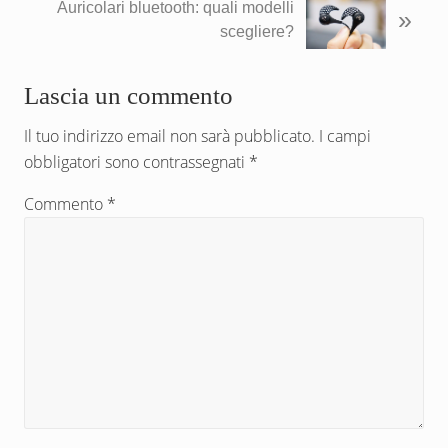
P
Auricolari bluetooth: quali modelli
»
r
o
scegliere?
e
s
c
t
Interazioni
Lascia un commento
e
s
d
u
del
Il tuo indirizzo email non sarà pubblicato.
I campi
e
c
obbligatori sono contrassegnati
*
n
lettore
c
t
e
Commento
*
e
s
:
s
i
v
o
: