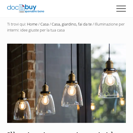
Menu
Passa
Men
al
Diventa
contenuto
un
Ti trovi qui:
Home
/
Casa
/
Casa, giardino, fai da te
/
Illuminazione per
principale
acquirente
interni: idee giuste per la tua casa
consapevole
con
DocBuy