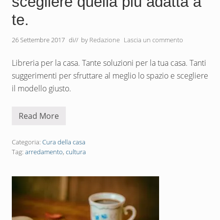
scegliere quella più adatta a
,
g
te.
i
o
c
26 Settembre 2017
di
// by
Redazione
Lascia un commento
a
r
e
Libreria per la casa. Tante soluzioni per la tua casa. Tanti
,
d
suggerimenti per sfruttare al meglio lo spazio e scegliere
i
v
il modello giusto.
e
r
t
Read More
L
i
i
r
b
s
r
Categoria:
Cura della casa
i
e
Tag:
arredamento
,
cultura
r
i
a
p
e
r
l
a