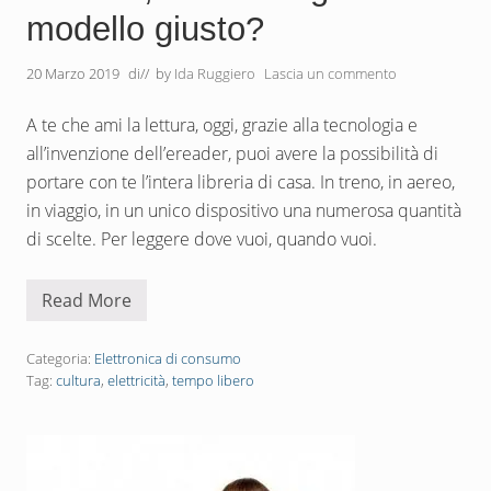
modello giusto?
20 Marzo 2019
di
// by
Ida Ruggiero
Lascia un commento
A te che ami la lettura, oggi, grazie alla tecnologia e
all’invenzione dell’ereader, puoi avere la possibilità di
portare con te l’intera libreria di casa. In treno, in aereo,
in viaggio, in un unico dispositivo una numerosa quantità
di scelte. Per leggere dove vuoi, quando vuoi.
Read More
E
r
e
a
Categoria:
Elettronica di consumo
d
Tag:
cultura
,
elettricità
,
tempo libero
e
r
,
c
o
m