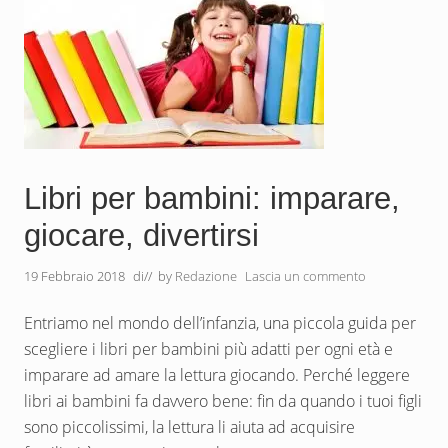
e
s
c
e
g
l
i
e
r
e
i
l
Libri per bambini: imparare,
m
o
giocare, divertirsi
d
e
l
19 Febbraio 2018
di
// by
Redazione
Lascia un commento
l
o
g
Entriamo nel mondo dell’infanzia, una piccola guida per
i
u
scegliere i libri per bambini più adatti per ogni età e
s
imparare ad amare la lettura giocando. Perché leggere
t
o
libri ai bambini fa davvero bene: fin da quando i tuoi figli
?
sono piccolissimi, la lettura li aiuta ad acquisire