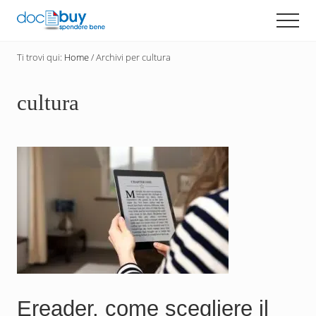
Menu
Passa
Men
al
Diventa
contenuto
un
Ti trovi qui:
Home
/
Archivi per cultura
principale
acquirente
consapevole
con
cultura
DocBuy
Ereader, come scegliere il