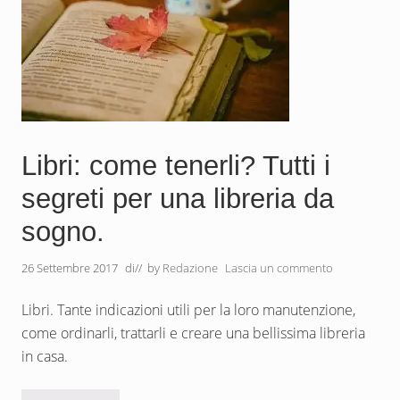
c
a
s
a
:
c
o
m
e
s
c
e
Libri: come tenerli? Tutti i
g
l
segreti per una libreria da
i
e
sogno.
r
e
q
26 Settembre 2017
di
// by
Redazione
Lascia un commento
u
e
l
Libri. Tante indicazioni utili per la loro manutenzione,
l
a
come ordinarli, trattarli e creare una bellissima libreria
p
in casa.
i
ù
a