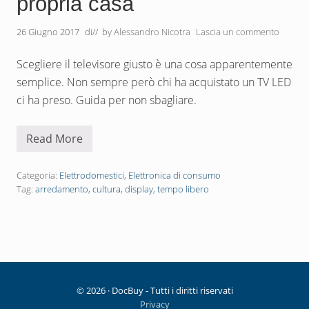
propria casa
e
t
i
26 Giugno 2017
di
// by
Alessandro Nicotra
Lascia un commento
p
e
Scegliere il televisore giusto è una cosa apparentemente
r
u
semplice. Non sempre però chi ha acquistato un TV LED
n
a
ci ha preso. Guida per non sbagliare.
l
i
b
Read More
r
T
e
V
r
L
i
E
Categoria:
Elettrodomestici
,
Elettronica di consumo
a
D
Tag:
arredamento
,
cultura
,
display
,
tempo libero
d
–
a
C
s
o
o
m
g
e
n
s
o
c
.
e
g
© 2026 · DocBuy - Tutti i diritti riservati
l
Privacy
i