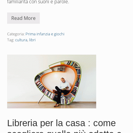
familiarità con suoni e parole.
Read More
L
i
b
r
Categoria:
Prima infanzia e giochi
i
Tag:
cultura
,
libri
p
e
r
b
a
m
b
i
n
i
:
i
m
p
a
r
a
Libreria per la casa : come
r
e