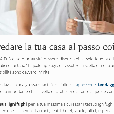
redare la tua casa al passo co
a
? Può essere un’attività davvero divertente! La selezione può 
ci o fantasia? E quale tipologia di tessuto? La scelta è molto a
sibilità sono davvero infinite!
e davvero una grossa quantità di finiture:
tappezzerie
,
tendagg
lto importante che il livello di protezione attorno a queste com
suti ignifughi
per la tua massima sicurezza? I tessuti ignifughi
ersone – cinema, ristoranti, teatri, hotel, scuole, uffici, ospedal