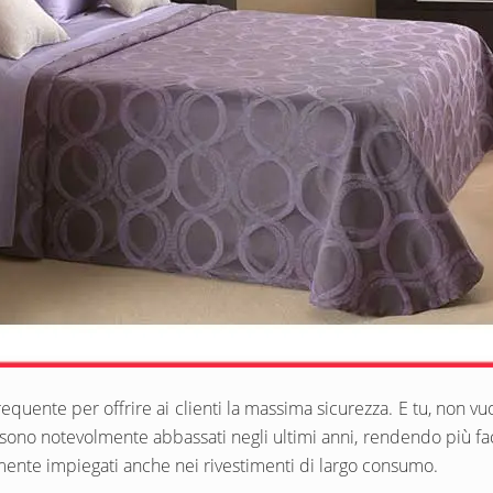
equente per offrire ai clienti la massima sicurezza. E tu, non v
i sono notevolmente abbassati negli ultimi anni, rendendo più fac
amente impiegati anche nei rivestimenti di largo consumo.