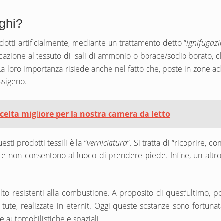
ughi?
odotti artificialmente, mediante un trattamento detto “
ignifugaz
icazione al tessuto di sali di ammonio o borace/sodio borato, 
 La loro importanza risiede anche nel fatto che, poste in zone 
ossigeno.
scelta migliore per la nostra camera da letto
ti prodotti tessili è la “
verniciatura
“. Si tratta di “ricoprire, 
re non consentono al fuoco di prendere piede. Infine, un alt
to resistenti alla combustione. A proposito di quest’ultimo, 
ute, realizzate in eternit. Oggi queste sostanze sono fortunata
e automobilistiche e spaziali.