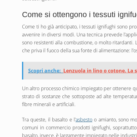
Come si ottengono i tessuti ignif
Come ti ho già anticipato, i tessuti ignifughi sono pr
avvenire in diversi modi. Una tecnica prevede l’appl
sono resistenti alla combustione, o molto ritardanti.
che priva il fuoco della sua fonte di alimentazione: l’
Scopri anche:
Lenzuola in lino o cotone. La 
Un altro processo chimico impiegato per ottenere ques
strato di sostanze che sottoposte ad alte temperatu
fibre minerali e artificiali.
Tra queste, il basalto e l’
asbesto
o amianto, sono mol
comuni in commercio prodotti ignifughi, soprattutto t
basalto, invece, è largamente impiegato nelle industri