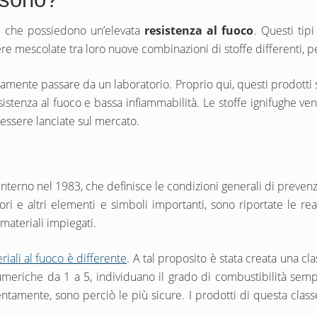
i che possiedono un’elevata
resistenza al fuoco
. Questi tipi
e mescolate tra loro nuove combinazioni di stoffe differenti, pe
riamente passare da un laboratorio. Proprio qui, questi prodotti 
sistenza al fuoco e bassa infiammabilità. Le stoffe ignifughe ve
 essere lanciate sul mercato.
’interno nel 1983, che definisce le condizioni generali di preven
tori e altri elementi e simboli importanti, sono riportate le reaz
 materiali impiegati.
riali al fuoco è differente
. A tal proposito è stata creata una clas
numeriche da 1 a 5, individuano il grado di combustibilità sempr
amente, sono perciò le più sicure. I prodotti di questa cla