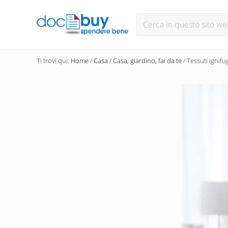
Passa
Header
Cerca
al
in
contenuto
Right
questo
principale
Diventa
sito
un
Ti trovi qui:
Home
/
Casa
/
Casa, giardino, fai da te
/
Tessuti ignifu
web
acquirente
consapevole
con
DocBuy